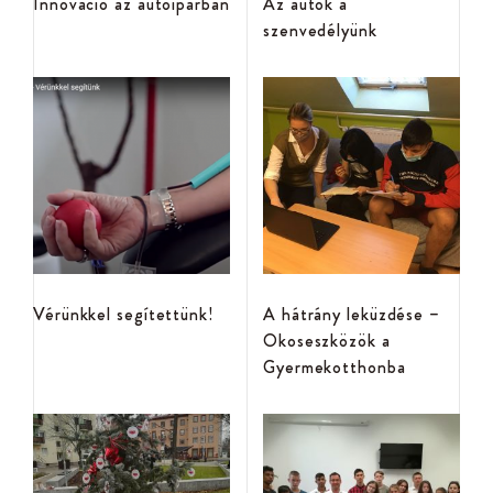
Innováció az autóiparban
Az autók a
szenvedélyünk
Vérünkkel segítettünk!
A hátrány leküzdése –
Okoseszközök a
Gyermekotthonba