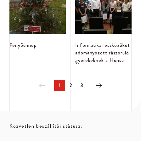
Fenyőünnep
Informatikai eszközöket
adományozott rászoruló
gyerekeknek a Honsa
1
2
3
Közvetlen beszállítói státusz: