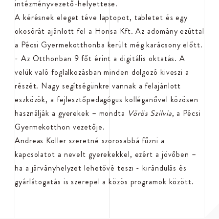
intézményvezető-helyettese.
A kérésnek eleget téve laptopot, tabletet és egy
okosórát ajánlott fel a Honsa Kft. Az adomány ezúttal
a Pécsi Gyermekotthonba került még karácsony előtt.
- Az Otthonban 9 főt érint a digitális oktatás. A
velük való foglalkozásban minden dolgozó kiveszi a
részét. Nagy segítségünkre vannak a felajánlott
eszközök, a fejlesztőpedagógus kolléganővel közösen
használják a gyerekek – mondta
Vörös Szilvia
, a Pécsi
Gyermekotthon vezetője.
Andreas Koller szeretné szorosabbá fűzni a
kapcsolatot a nevelt gyerekekkel, ezért a jövőben –
ha a járványhelyzet lehetővé teszi - kirándulás és
gyárlátogatás is szerepel a közös programok között.