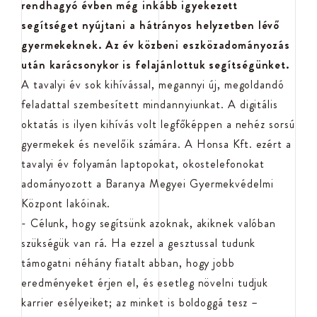
rendhagyó évben még inkább igyekezett
segítséget nyújtani a hátrányos helyzetben lévő
gyermekeknek. Az év közbeni eszközadományozás
után karácsonykor is felajánlottuk segítségünket.
A tavalyi év sok kihívással, megannyi új, megoldandó
feladattal szembesített mindannyiunkat. A digitális
oktatás is ilyen kihívás volt legfőképpen a nehéz sorsú
gyermekek és nevelőik számára. A Honsa Kft. ezért a
tavalyi év folyamán laptopokat, okostelefonokat
adományozott a Baranya Megyei Gyermekvédelmi
Központ lakóinak.
- Célunk, hogy segítsünk azoknak, akiknek valóban
szükségük van rá. Ha ezzel a gesztussal tudunk
támogatni néhány fiatalt abban, hogy jobb
eredményeket érjen el, és esetleg növelni tudjuk
karrier esélyeiket; az minket is boldoggá tesz –