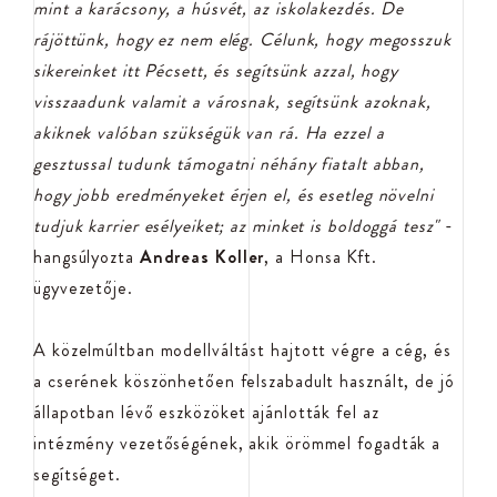
mint a karácsony, a húsvét, az iskolakezdés. De
rájöttünk, hogy ez nem elég. Célunk, hogy megosszuk
sikereinket itt Pécsett, és segítsünk azzal, hogy
visszaadunk valamit a városnak, segítsünk azoknak,
akiknek valóban szükségük van rá. Ha ezzel a
gesztussal tudunk támogatni néhány fiatalt abban,
hogy jobb eredményeket érjen el, és esetleg növelni
tudjuk karrier esélyeiket; az minket is boldoggá tesz"
-
hangsúlyozta
Andreas Koller
, a Honsa Kft.
ügyvezetője.
A közelmúltban modellváltást hajtott végre a cég, és
a cserének köszönhetően felszabadult használt, de jó
állapotban lévő eszközöket ajánlották fel az
intézmény vezetőségének, akik örömmel fogadták a
segítséget.