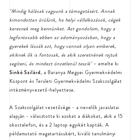
"Mindig hálásak vagyunk a támogatásért. Annak
kimondottan örülünk, ha helyi vállalkozások, cégek
keresnek meg bennünket. Azt gondolom, hogy a
legfontosabb ebben az adományozásban, hogy a
gyerekek lássák azt, hogy vannak olyan emberek,
akiknek ők is fontosak, és akik szeretnének rajtuk
segíteni, és mindezt önzetlenül teszik"
– emelte ki
Sinkó Szilárd
, a Baranya Megyei Gyermekvédelmi
Központ és Területi Gyermekvédelmi Szakszolgálat
intézményvezető-helyettese.
A Szakszolgálat vezetősége - a nevelők javaslatai
alapján - választotta ki azokat a diákokat, akik a 15
okostelefon, és a 2 laptop egyikét kapták. A
példamutató magatartásukért, kiváló tanulmányi